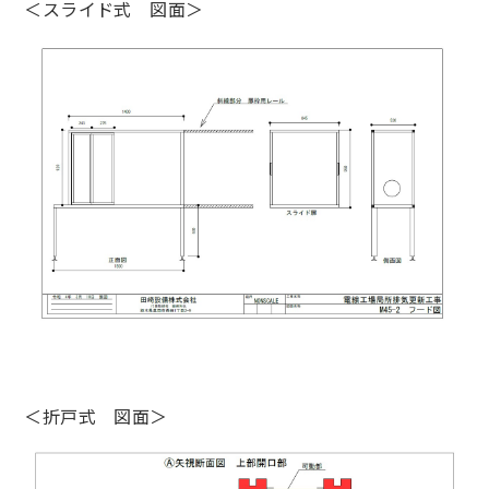
＜スライド式 図面＞
＜折戸式 図面＞